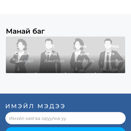
consectetur
consectetur
consectetur
adipiscing
adipiscing
adipiscing
elit.
elit.
elit.
In
In
In
malesuada,
malesuada,
malesuada,
Манай баг
odio
odio
odio
sit
sit
sit
Энх
Бат
Мөнх
Төмөр
amet
amet
amet
Саран
Болд
Наран
Сүх
pharetra
pharetra
pharetra
Захирал
Ажилтан
Ажилтан
Ажилтан
vehicula,
vehicula,
vehicula,
sapien
sapien
sapien
leo
leo
leo
egestas
egestas
egestas
magna,
magna,
magna,
vitae
vitae
vitae
ИМЭЙЛ МЭДЭЭ
auctor
auctor
auctor
diam
diam
diam
magna
magna
magna