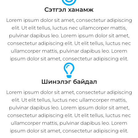
Сэтгэл ханамж
Lorem ipsum dolor sit amet, consectetur adipiscing
elit. Ut elit tellus, luctus nec ullamcorper mattis,
pulvinar dapibus leo. Lorem ipsum dolor sit amet,
consectetur adipiscing elit. Ut elit tellus, luctus nec
ullamcorper mattis, pulvinar dapibus leo. Lorem
ipsum dolor sit amet, consectetur adipiscing elit.
Энх
Бат
Мөнх
Саран
Болд
Наран
Шинэлэг байдал
Захирал
Ажилтан
Ажилтан
Lorem ipsum dolor sit amet, consectetur adipiscing
Lorem
Lorem
Lorem
elit. Ut elit tellus, luctus nec ullamcorper mattis,
ipsum
ipsum
ipsum
pulvinar dapibus leo. Lorem ipsum dolor sit amet,
dolor
dolor
dolor
consectetur adipiscing elit. Ut elit tellus, luctus nec
sit
sit
sit
ullamcorper mattis, pulvinar dapibus leo. Lorem
amet,
amet,
amet,
ipsum dolor sit amet, consectetur adipiscing elit.