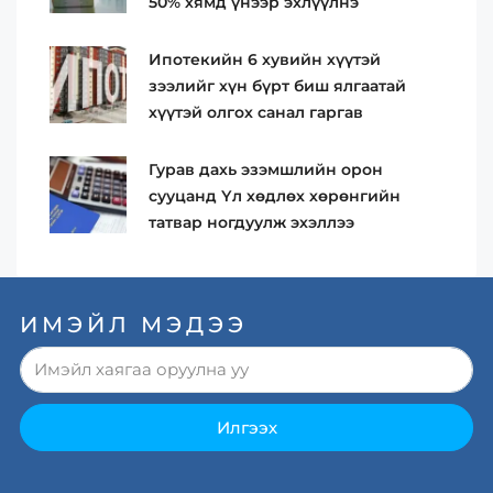
50% хямд үнээр эхлүүлнэ
Ипотекийн 6 хувийн хүүтэй
зээлийг хүн бүрт биш ялгаатай
хүүтэй олгох санал гаргав
Гурав дахь эзэмшлийн орон
сууцанд Үл хөдлөх хөрөнгийн
татвар ногдуулж эхэллээ
ИМЭЙЛ МЭДЭЭ
Илгээх