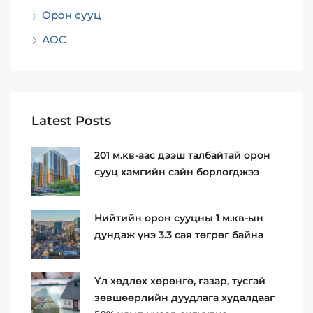
Орон сууц
АОС
Latest Posts
201 м.кв-аас дээш талбайтай орон
сууц хамгийн сайн борлогджээ
Нийтийн орон сууцны 1 м.кв-ын
дундаж үнэ 3.3 сая төгрөг байна
Үл хөдлөх хөрөнгө, газар, тусгай
зөвшөөрлийн дуудлага худалдааг