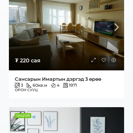
₮ 220 сая
Сансарын Имартын дэргэд 3 өрөө
3
60
кв.м
4
1971
ОРОН СУУЦ
ОНЦГОЙ