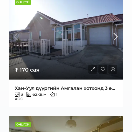
ОНЦГОЙ
₮ 170 сая
Хан-Уул дүүргийн Амгалан хотхонд 3 өрөө дөрвөн улирлын байшин
3
62
кв.м
1
АОС
ОНЦГОЙ