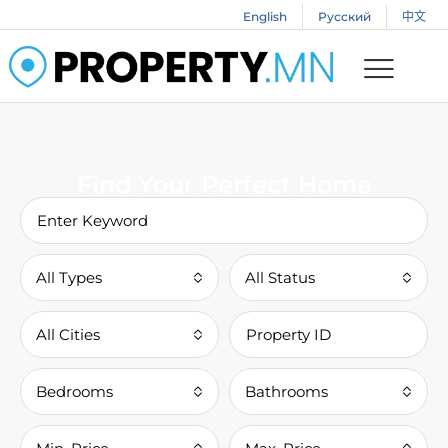
English
Русский
中文
Find Your Perfect Home
All Types
All Status
All Cities
Bedrooms
Bathrooms