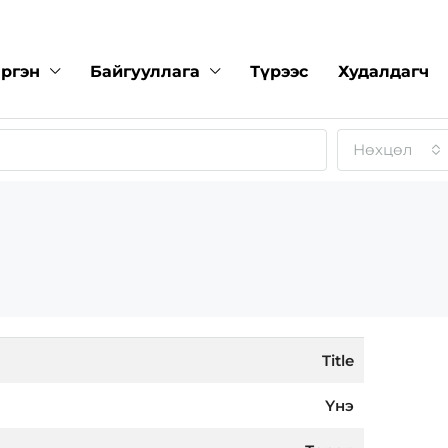
ргэн
Байгууллага
Түрээс
Худалдагч
Нөхцөл
Title
Үнэ