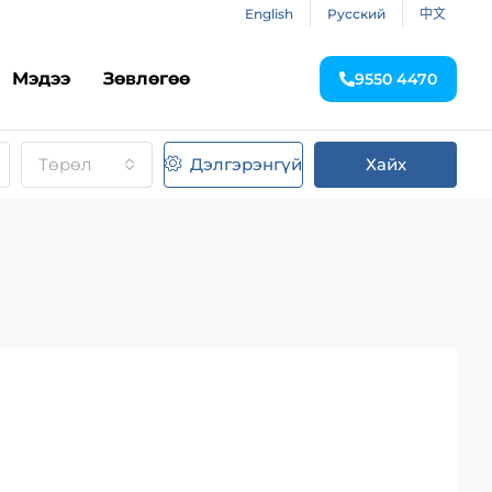
English
Русский
中文
Мэдээ
Зөвлөгөө
9550 4470
Төрөл
Дэлгэрэнгүй
Хайх